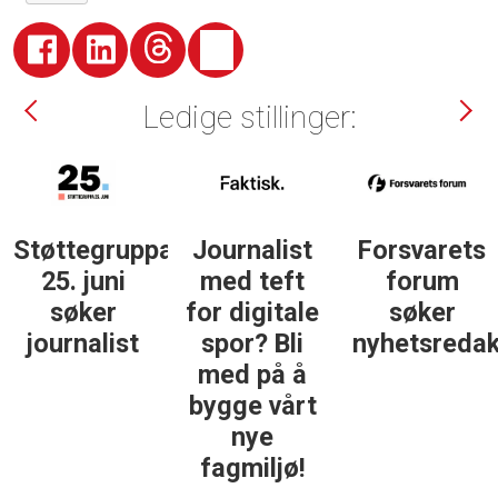
Ledige stillinger:
Støttegruppa
Journalist
Forsvarets
25. juni
med teft
forum
søker
for digitale
søker
ist
journalist
spor? Bli
nyhetsredak
med på å
bygge vårt
nye
fagmiljø!