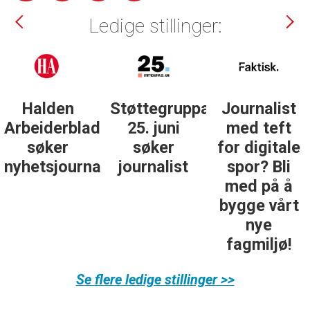
Ledige stillinger:
Støttegruppa
Journalist
Forsvarets
25. juni
med teft
forum
søker
for digitale
søker
ist
journalist
spor? Bli
nyhetsredak
med på å
bygge vårt
nye
fagmiljø!
Se flere ledige stillinger >>