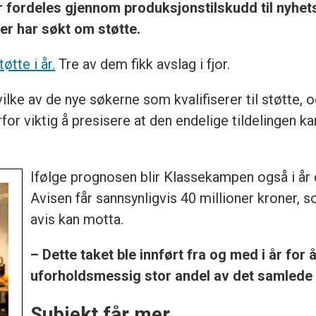
 år fordeles gjennom produksjonstilskudd til nyhe
er har søkt om støtte.
tte i år.
Tre av dem fikk avslag i fjor.
vilke av de nye søkerne som kvalifiserer til støtte
rfor viktig å presisere at den endelige tildelingen k
Ifølge prognosen blir Klassekampen også i år 
Avisen får sannsynligvis 40 millioner kroner,
avis kan motta.
– Dette taket ble innført fra og med i år for å
uforholdsmessig stor andel av det samlede t
Subjekt får mer