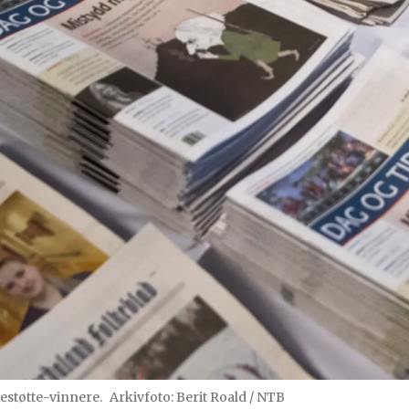
ssestøtte-vinnere.
Arkivfoto: Berit Roald / NTB