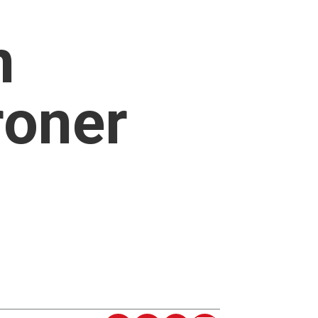
n
roner