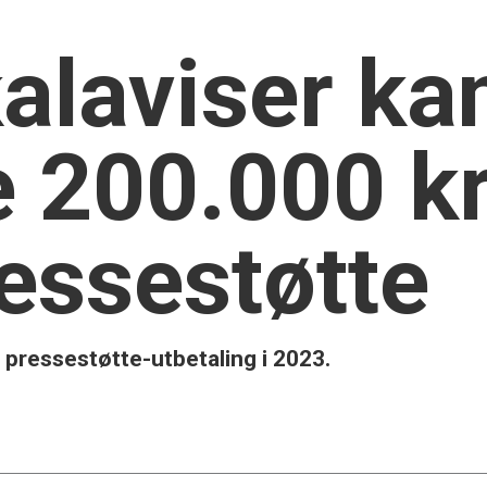
alaviser ka
e 200.000 k
ressestøtte
pressestøtte-utbetaling i 2023.