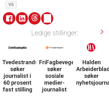
VG
Ledige stillinger:
sposten
FriFagbevegelse
Halden
Støttegrupp
søker
Arbeiderblad
25. juni
sosiale
søker
søker
medier-
nyhetsjournalist
journalist
journalist