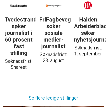
Tvedestrandsposten
FriFagbevegelse
Halden
søker
søker
Arbeiderbla
journalist i
sosiale
søker
60 prosent
medier-
nyhetsjourna
fast
journalist
Søknadsfrist:
stilling
1. september
Søknadsfrist:
23. august
Søknadsfrist:
Snarest
Se flere ledige stillinger