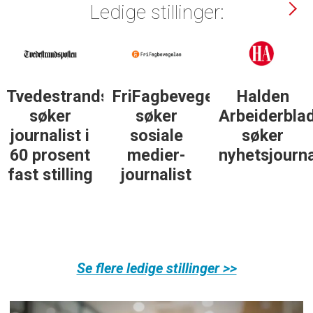
Ledige stillinger:
Tvedestrandsposten
FriFagbevegelse
Halden
søker
søker
Arbeiderbla
journalist i
sosiale
søker
60 prosent
medier-
nyhetsjourna
fast stilling
journalist
Se flere ledige stillinger >>