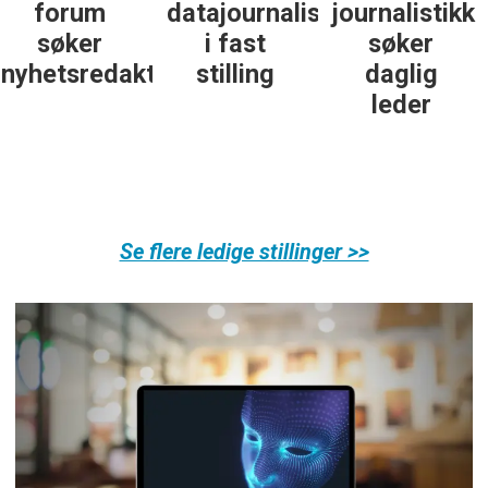
datajournalist
journalistikk
some-
i fast
søker
journalist
ør
stilling
daglig
leder
Se flere ledige stillinger >>