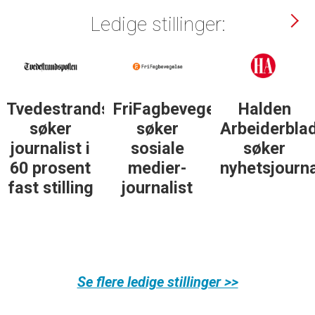
Ledige stillinger:
sposten
FriFagbevegelse
Halden
Støttegrupp
søker
Arbeiderblad
25. juni
sosiale
søker
søker
medier-
nyhetsjournalist
journalist
journalist
Se flere ledige stillinger >>