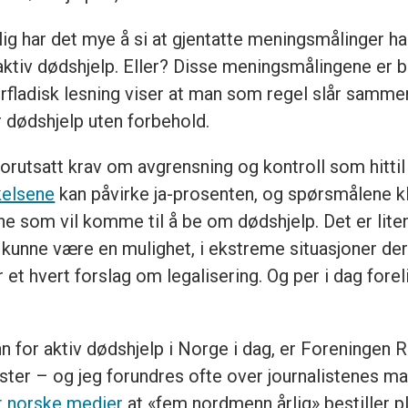
g har det mye å si at gjentatte meningsmålinger har 
aktiv dødshjelp. Eller? Disse meningsmålingene er bli
erfladisk lesning viser at man som regel slår samme
r dødshjelp uten forbehold.
forutsatt krav om avgrensning og kontroll som hittil
kelsene
kan påvirke ja-prosenten, og spørsmålene kla
ne som vil komme til å be om dødshjelp. Det er liten t
de kunne være en mulighet, i ekstreme situasjoner de
t hvert forslag om legalisering. Og per i dag forel
 for aktiv dødshjelp i Norge i dag, er Foreningen R
ster – og jeg forundres ofte over journalistenes ma
lt norske medier
at «fem nordmenn årlig» bestiller plas