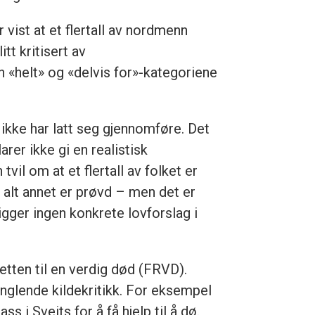
vist at et flertall av nordmenn
tt kritisert av
n «helt» og «delvis for»-kategoriene
 ikke har latt seg gjennomføre. Det
rer ikke gi en realistisk
vil om at et flertall av folket er
r alt annet er prøvd – men det er
igger ingen konkrete lovforslag i
etten til en verdig død (FRVD).
nglende kildekritikk. For eksempel
s i Sveits for å få hjelp til å dø.