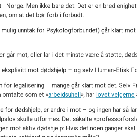
dt i Norge. Men ikke bare det: Det er en bred enighet
n, om at det bør forbli forbudt.
 mulig unntak for Psykologforbundet) går klart mot 
r går mot, eller lar i det minste være å støtte, død
er eksplisitt mot dødshjelp – og selv Human-Etisk 
n for legalisering – mange går klart mot det. Selv F
n omtalte som et «
arbeidsuhell
», har
lovet velgerne
de for dødshjelp, er andre i mot – og ingen har så lan
lpslov skulle utformes. Det såkalte «professorforsla
en mot aktiv dødshjelp: Hvis det noen ganger skal v