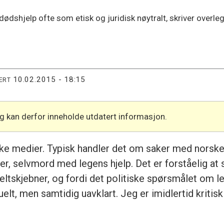
 dødshjelp ofte som etisk og juridisk nøytralt, skriver overl
10.02.2015 - 18:15
ERT
og kan derfor inneholde utdatert informasjon.
ke medier. Typisk handler det om saker med norske
, selvmord med legens hjelp. Det er forståelig at s
eltskjebner, og fordi det politiske spørsmålet om le
uelt, men samtidig uavklart. Jeg er imidlertid kriti