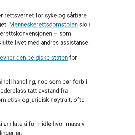
 rettsvernet for syke og sårbare
get.
Menneskerettsdomstolen
slo i
skerettskonvensjonen – som
vslutte livet med andres assistanse.
tevner den belgiske staten
for
minell handling, noe som bør forbli
lederplass tatt avstand fra
m etisk og juridisk nøytralt, ofte
å unnlate å formidle hvor massiv
inger er.