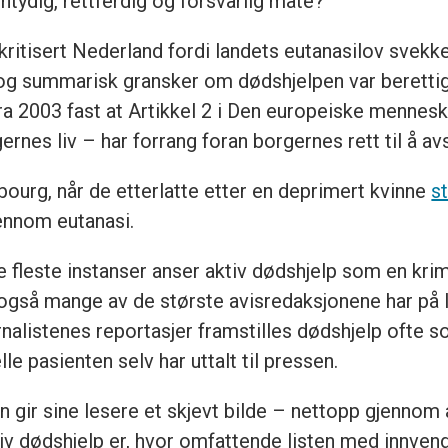
ntydig, rettferdig og forsvarlig måte?
tisert Nederland fordi landets eutanasilov svekker
 og summarisk gransker om dødshjelpen var beretti
ra 2003 fast at Artikkel 2 i Den europeiske menne
gernes liv – har forrang foran borgernes rett til å a
sbourg, når de etterlatte etter en deprimert kvinne
s
gjennom eutanasi.
 de fleste instanser anser aktiv dødshjelp som en kri
a, også mange av de største avisredaksjonene har på 
rnalistenes reportasjer framstilles dødshjelp ofte so
e pasienten selv har uttalt til pressen.
ir sine lesere et skjevt bilde – nettopp gjennom 
v dødshjelp er, hvor omfattende listen med innvend