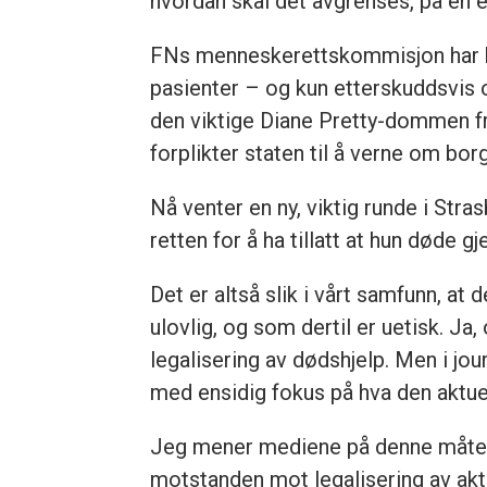
hvordan skal det avgrenses, på en e
FNs menneskerettskommisjon har kri
pasienter – og kun etterskuddsvis
den viktige Diane Pretty-dommen f
forplikter staten til å verne om bor
Nå venter en ny, viktig runde i Stra
retten for å ha tillatt at hun døde 
Det er altså slik i vårt samfunn, at
ulovlig, og som dertil er uetisk. J
legalisering av dødshjelp. Men i jou
med ensidig fokus på hva den aktuell
Jeg mener mediene på denne måten g
motstanden mot legalisering av akti