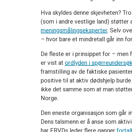
Hva skyldes denne skjevheten? Troli
(som i andre vestlige land) støtter 
meningsmålingseksperter
. Selv ov
– hvor bare et mindretall går inn fo
De fleste er i prinsippet for – men 
er vist at
ordlyden i spørreundersø
framstilling av de faktiske pasiente
positive til at aktiv dødshjelp bur
ikke det samme som at man støtter e
Norge.
Den eneste organisasjon som går inn
Dens talsmenn er å anse som aktivi
har FRVDs leder flere ganger
forta