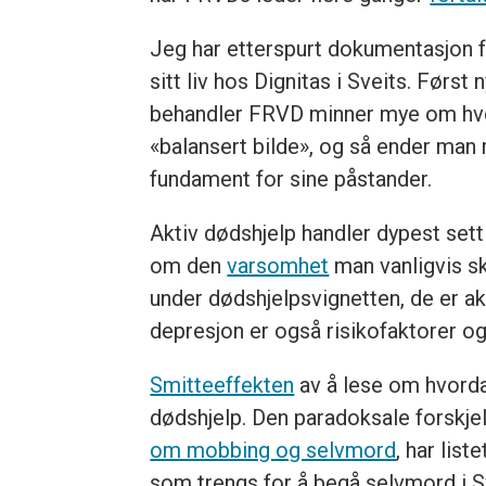
Jeg har etterspurt dokumentasjon f
sitt liv hos Dignitas i Sveits. Først 
behandler FRVD minner mye om hvor
«balansert bilde», og så ender man 
fundament for sine påstander.
Aktiv dødshjelp handler dypest sett 
om den
varsomhet
man vanligvis sk
under dødshjelpsvignetten, de er a
depresjon er også risikofaktorer o
Smitteeffekten
av å lese om hvorda
dødshjelp. Den paradoksale forskjel
om mobbing og selvmord
, har lis
som trengs for å begå selvmord i 