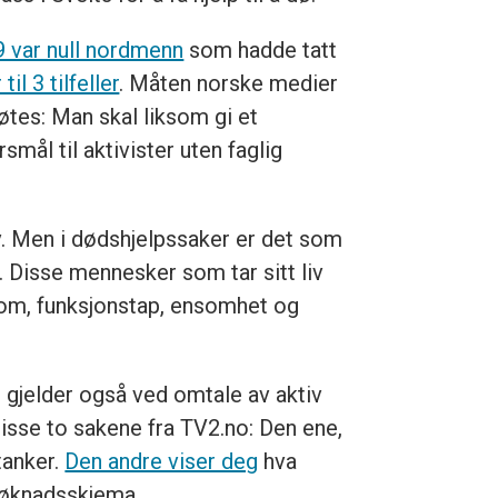
9 var null nordmenn
som hadde tatt
il 3 tilfeller
. Måten norske medier
tes: Man skal liksom gi et
mål til aktivister uten faglig
 av. Men i dødshjelpssaker er det som
 Disse mennesker som tar sitt liv
dom, funksjonstap, ensomhet og
 gjelder også ved omtale av aktiv
disse to sakene fra TV2.no: Den ene,
tanker.
Den andre viser deg
hva
søknadsskjema.