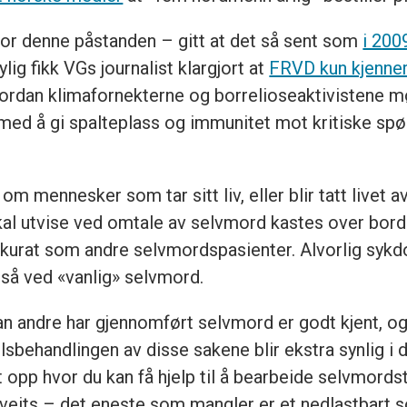
or denne påstanden – gitt at det så sent som
i 200
nylig fikk VGs journalist klargjort at
FRVD kun kjenner t
dan klimafornekterne og borrelioseaktivistene mø
med å gi spalteplass og immunitet mot kritiske spørs
om mennesker som tar sitt liv, eller blir tatt livet
al utvise ved omtale av selvmord kastes over bord.
kkurat som andre selvmordspasienter. Alvorlig syk
gså ved «vanlig» selvmord.
n andre har gjennomført selvmord er godt kjent, og
lsbehandlingen av disse sakene blir ekstra synlig i 
tet opp hvor du kan få hjelp til å bearbeide selvmords
Sveits – det eneste som mangler er et nedlastbart 