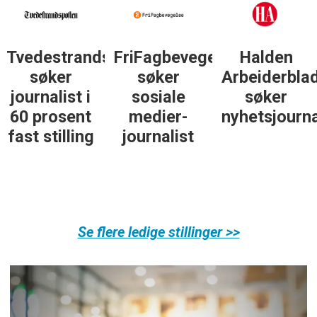
sposten
FriFagbevegelse
Halden
Støttegrupp
søker
Arbeiderblad
25. juni
sosiale
søker
søker
medier-
nyhetsjournalist
journalist
journalist
Se flere ledige stillinger >>