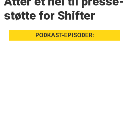
Atter et nei til presse­
støtte for Shifter
PODKAST-EPISODER: