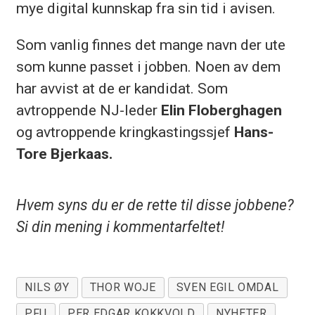
mye digital kunnskap fra sin tid i avisen.
Som vanlig finnes det mange navn der ute
som kunne passet i jobben. Noen av dem
har avvist at de er kandidat. Som
avtroppende NJ-leder
Elin Floberghagen
og avtroppende kringkastingssjef
Hans-
Tore Bjerkaas.
Hvem syns du er de rette til disse jobbene?
Si din mening i kommentarfeltet!
NILS ØY
THOR WOJE
SVEN EGIL OMDAL
PFU
PER EDGAR KOKKVOLD
NYHETER