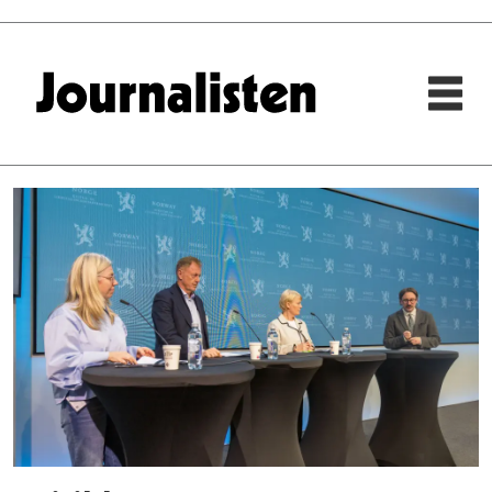
Tag:
trine
eilertsen