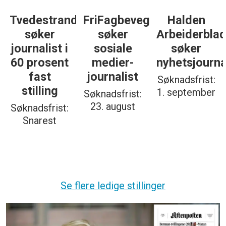
gelse
Halden
Støttegruppa
Journalist
Arbeiderblad
25. juni
med teft
søker
søker
for
nyhetsjournalist
journalist
digitale
spor? Bli
Søknadsfrist:
Søknadsfrist:
med på å
1. september
19. august
bygge vårt
nye
fagmiljø!
Søknadsfrist:
20. august
Se flere ledige stillinger