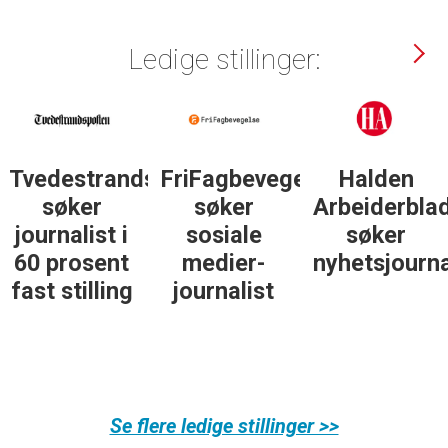
Ledige stillinger:
Tvedestrandsposten
FriFagbevegelse
Halden
søker
søker
Arbeiderbla
journalist i
sosiale
søker
60 prosent
medier-
nyhetsjourna
fast stilling
journalist
Se flere ledige stillinger >>