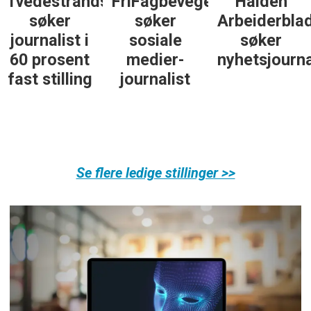
Tvedestrandsposten
FriFagbevegelse
Halden
søker
søker
Arbeiderbla
journalist i
sosiale
søker
60 prosent
medier-
nyhetsjourna
fast stilling
journalist
Se flere ledige stillinger >>