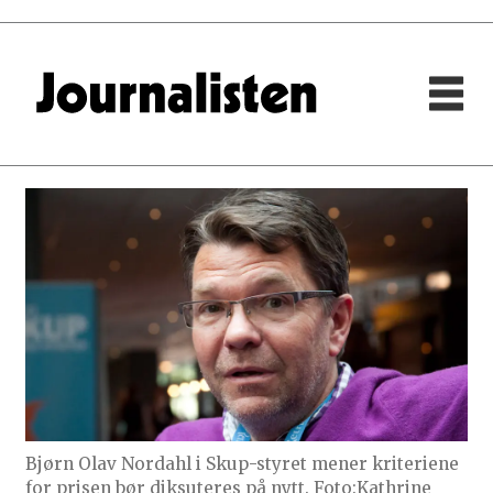
Bjørn Olav Nordahl i Skup-styret mener kriteriene
for prisen bør diksuteres på nytt. Foto:Kathrine