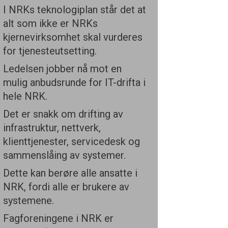
I NRKs teknologiplan står det at
alt som ikke er NRKs
kjernevirksomhet skal vurderes
for tjenesteutsetting.
Ledelsen jobber nå mot en
mulig anbudsrunde for IT-drifta i
hele NRK.
Det er snakk om drifting av
infrastruktur, nettverk,
klienttjenester, servicedesk og
sammenslåing av systemer.
Dette kan berøre alle ansatte i
NRK, fordi alle er brukere av
systemene.
Fagforeningene i NRK er