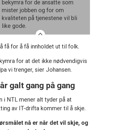
bekymra for de ansatte som
mister jobben og for om
kvaliteten på tjenestene vil bli
like gode.
å for å få innholdet ut til folk.
ekymra for at det ikke nødvendigvis
lpa vi trenger, sier Johansen.
år galt gang på gang
n i NTL mener alt tyder på at
ting av IT-drifta kommer til å skje.
ørsmålet nå er når det vil skje, og