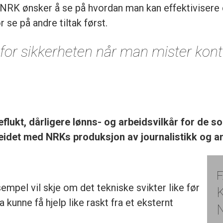
at NRK ønsker å se på hvordan man kan effektivisere 
e på andre tiltak først.
a for sikkerheten når man mister kon
eflukt,
dårligere lønns- og arbeidsvilkår for de s
eidet med NRKs produksjon av journalistikk og an
F
mpel vil skje om det tekniske svikter like før
K
 kunne få hjelp like raskt fra et eksternt
N