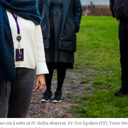
 å sette ut IT-drifta eksternt. F.v.: Tor Egelien (TF), Trine Stee