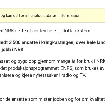
 og kan derfor inneholde utdatert informasjon.
l NRK sette ut nesten hele IT-drifta eksternt.
dt 3.500 ansatte i kringkastingen, over hele land
 jobb i NRK.
sset og bygd opp gjennom mange år for bruk i NRK,
 det produksjonsprogrammet ENPS, som brukes av al
anisere og kjøre nyhetssaker i radio og TV.
 de ansatte som mister jobben og for om kvaliteten