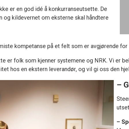
ke er en god idé å konkurranseutsette. De
n og kildevernet om eksterne skal håndtere
 miste kompetanse på et felt som er avgjørende for å f
dette er folk som kjenner systemene og NRK. Vi er b
tet hos en ekstern leverandør, og vil gi oss den hje
– G
Stee
utset
– Sp