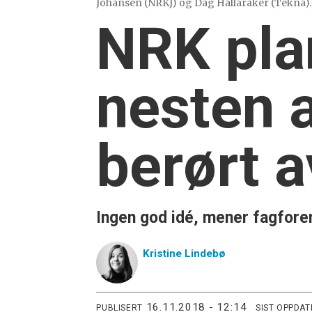
Johansen (NRKJ) og Dag Hallaråker (Tekna). 
NRK plan
nesten al
berørt a
Ingen god idé, mener fagfore
Kristine
Lindebø
16.11.2018 - 12:14
PUBLISERT
SIST OPPDAT