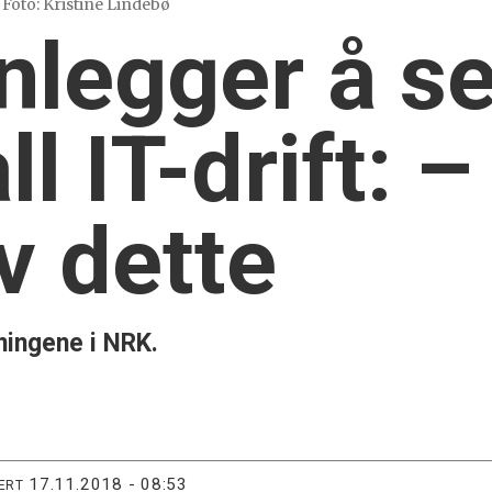
Foto: Kristine Lindebø
legger å se
l IT-drift: – 
v dette
ningene i NRK.
17.11.2018 - 08:53
ERT