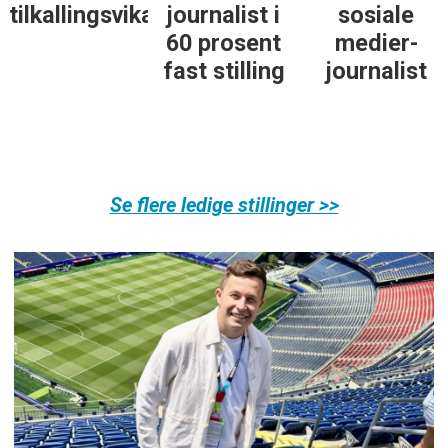
arer
journalist i
sosiale
søker
60 prosent
medier-
nyhetsjourna
fast stilling
journalist
Se flere ledige stillinger >>