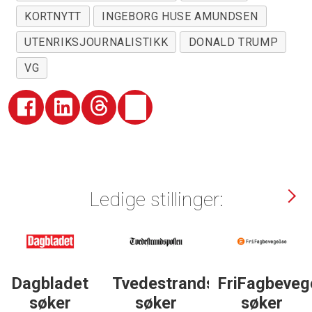
KORTNYTT
INGEBORG HUSE AMUNDSEN
UTENRIKSJOURNALISTIKK
DONALD TRUMP
VG
Ledige stillinger:
Tvedestrandsposten
FriFagbevegelse
Halden
søker
søker
Arbeiderbla