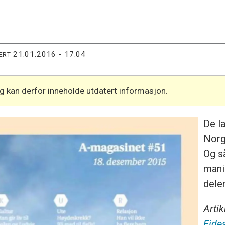
21.01.2016 - 17:04
ERT
og kan derfor inneholde utdatert informasjon.
De la
Norge
Og s
manip
dele
Artik
Eide