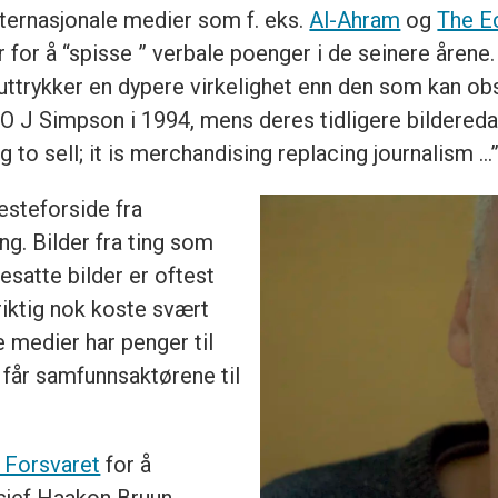
internasjonale medier som f. eks.
Al-Ahram
og
The E
er for å “spisse ” verbale poenger i de seinere åren
uttrykker en dypere virkelighet enn den som kan ob
 O J Simpson i 1994, mens deres tidligere bildereda
g to sell; it is merchandising replacing journalism …
esteforside fra
ng. Bilder fra ting som
esatte bilder er oftest
 riktig nok koste svært
 medier har penger til
n får samfunnsaktørene til
a Forsvaret
for å
ssjef Haakon Bruun-