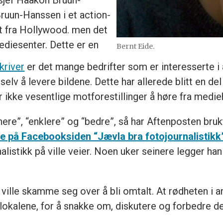
Bruun-Hanssen i et action-
t fra Hollywood. men det
mediesenter. Dette er en
Bernt Eide.
kriver
er det mange bedrifter som er interesserte i
selv å levere bildene. Dette har allerede blitt en d
r ikke vesentlige motforestillinger å høre fra medi
ere”, “enklere” og “bedre”, så har Aftenposten brukt
ie på Facebooksiden “Jævla bra fotojournalistikk
stikk på ville veier. Noen uker seinere legger han 
 ville skamme seg over å bli omtalt. At rødheten i an
lokalene, for å snakke om, diskutere og forbedre de