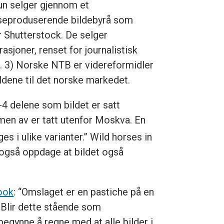
un selger gjennom et
eproduserende bildebyrå som
r Shutterstock. De selger
trasjoner, renset for journalistisk
k. 3) Norske NTB er videreformidler
ildene til det norske markedet.
-4 delene som bildet er satt
en av er tatt utenfor Moskva. En
es i ulike varianter.” Wild horses in
il også oppdage at bildet også
ook
: “Omslaget er en pastiche på en
. Blir dette stående som
gynne å regne med at alle bilder i