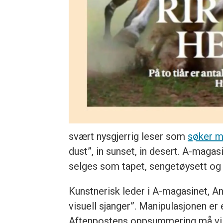
svært nysgjerrig leser som
søker m
dust”, in sunset, in desert. A-magas
selges som tapet, sengetøysett og 
Kunstnerisk leder i A-magasinet, 
visuell sjanger”. Manipulasjonen er
Aftenpostens oppsummering må vi r