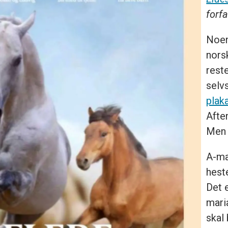
forfa
Noen
nors
reste
selv
plak
Afte
Men 
A-ma
hest
Det 
mari
skal 