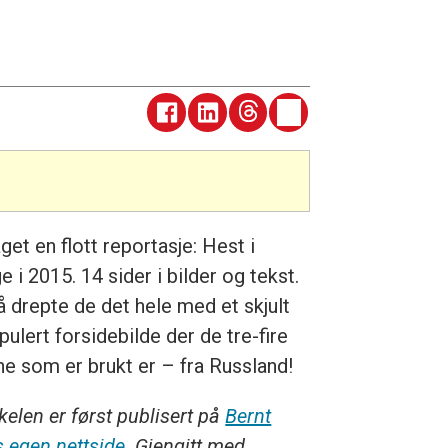
get en flott reportasje: Hest i
 i 2015. 14 sider i bilder og tekst.
å drepte de det hele med et skjult
ulert forsidebilde der de tre-fire
ne som er brukt er – fra Russland!
kelen er først publisert på
Bernt
s egen nettside
. Gjengitt med