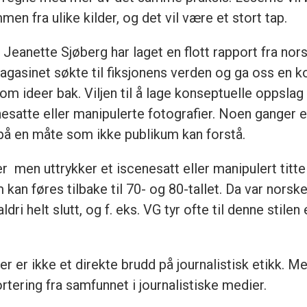
 fra ulike kilder, og det vil være et stort tap.
eanette Sjøberg har laget en flott rapport fra nors
agasinet søkte til fiksjonens verden og ga oss en k
om ideer bak. Viljen til å lage konseptuelle oppsla
satte eller manipulerte fotografier. Noen ganger er 
på en måte som ikke publikum kan forstå.
r men uttrykker et iscenesatt eller manipulert titte
om kan føres tilbake til 70- og 80-tallet. Da var no
dri helt slutt, og f. eks. VG tyr ofte til denne stilen
 er ikke et direkte brudd på journalistisk etikk. Me
portering fra samfunnet i journalistiske medier.