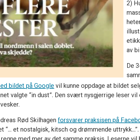
2) H
mass
hete
illus
etik
av b
De 3
samm
ed bildet på Google
vil kunne oppdage at bildet selg
inet valgte “in dust”. Den svært nysgjerrige leser v
vesker.
Andreas Rød Skilhagen
forsvarer praksisen på Faceb
 et “… et nostalgisk, kitsch og drømmende uttrykk…”
egne med mer av det samme praksis. Leserne vil be