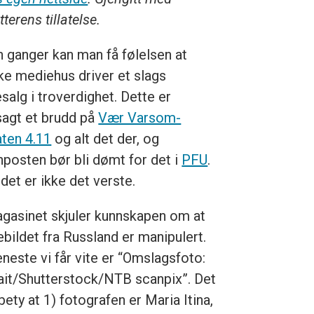
tterens tillatelse.
 ganger kan man få følelsen at
ke mediehus driver et slags
salg i troverdighet. Dette er
sagt et brudd på
Vær Varsom-
aten 4.11
og alt det der, og
nposten bør bli dømt for det i
PFU
.
det er ikke det verste.
gasinet skjuler kunnskapen om at
ebildet fra Russland er manipulert.
eneste vi får vite er “Omslagsfoto:
ait/Shutterstock/NTB scanpix”. Det
bety at 1) fotografen er Maria Itina,