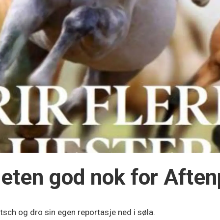
gheten god nok for Afte
sch og dro sin egen reportasje ned i søla.