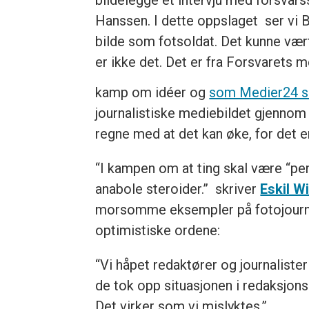
Hanssen. I dette oppslaget ser vi 
bilde som fotsoldat. Det kunne vær
er ikke det. Det er fra Forsvarets 
kamp om idéer og
som Medier24 s
journalistiske mediebildet gjennom 
regne med at det kan øke, for det e
“I kampen om at ting skal være “pen
anabole steroider.” skriver
Eskil W
morsomme eksempler på fotojournali
optimistiske ordene:
“Vi håpet redaktører og journalister
de tok opp situasjonen i redaksjons
Det virker som vi mislyktes.”