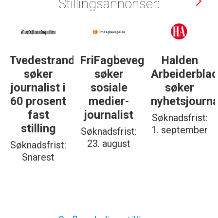
Stillingsannonser:
gelse
Halden
Støttegruppa
Journalist
Arbeiderblad
25. juni
med teft
søker
søker
for
nyhetsjournalist
journalist
digitale
spor? Bli
Søknadsfrist:
Søknadsfrist:
med på å
1. september
19. august
bygge vårt
nye
fagmiljø!
Søknadsfrist:
20. august