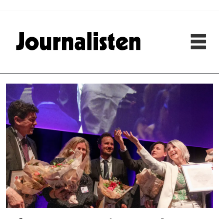
Tag:
a-
magasinet