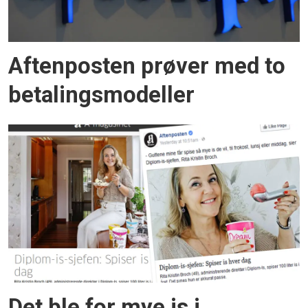
Aftenposten prøver med to
betalingsmodeller
Det ble for mye is i