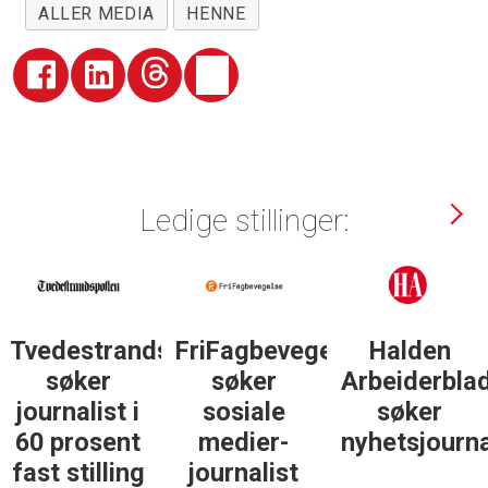
ALLER MEDIA
HENNE
Ledige stillinger:
Tvedestrandsposten
FriFagbevegelse
Halden
søker
søker
Arbeiderbla
journalist i
sosiale
søker
60 prosent
medier-
nyhetsjourna
fast stilling
journalist