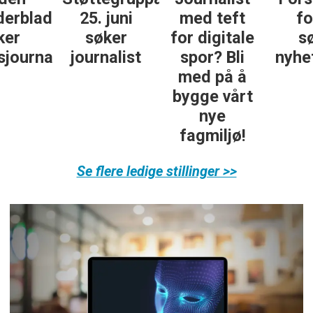
25. juni
med teft
forum
søker
for digitale
søker
ist
journalist
spor? Bli
nyhetsredak
med på å
bygge vårt
nye
fagmiljø!
Se flere ledige stillinger >>