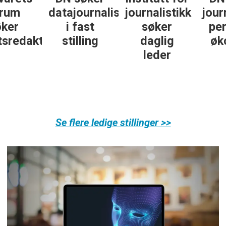
datajournalist
journalistikk
journalist in
i fast
søker
personlig
ør
stilling
daglig
økonomi
leder
Se flere ledige stillinger >>