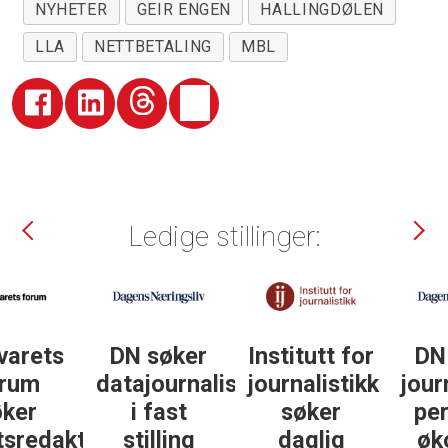
NYHETER
GEIR ENGEN
HALLINGDØLEN
LLA
NETTBETALING
MBL
Ledige stillinger:
DN søker
Institutt for
DN søker
datajournalist
journalistikk
journalist in
i fast
søker
personlig
ør
stilling
daglig
økonomi