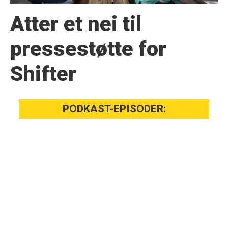
Atter et nei til
presse­støtte for
Shifter
PODKAST-EPISODER: