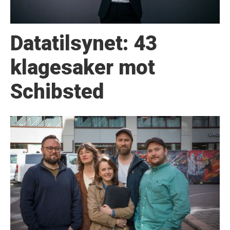
Datatilsynet: 43
klage­saker mot
Schibsted