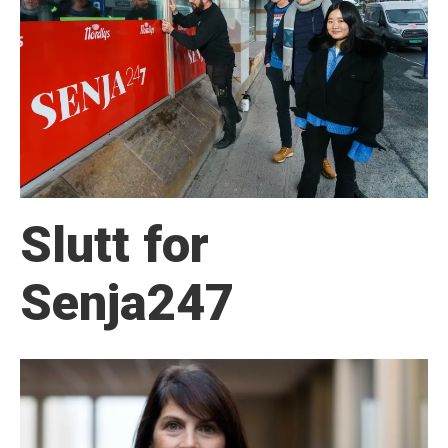
Slutt for
Senja247