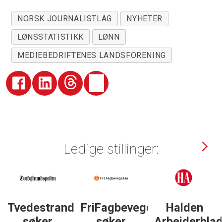
NORSK JOURNALISTLAG
NYHETER
LØNSSTATISTIKK
LØNN
MEDIEBEDRIFTENES LANDSFORENING
Ledige stillinger:
Tvedestrandsposten
FriFagbevegelse
Halden
søker
søker
Arbeiderbla