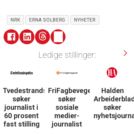
NRK
ERNA SOLBERG
NYHETER
Ledige stillinger:
Tvedestrandsposten
FriFagbevegelse
Halden
søker
søker
Arbeiderbla
journalist i
sosiale
søker
60 prosent
medier-
nyhetsjourna
fast stilling
journalist