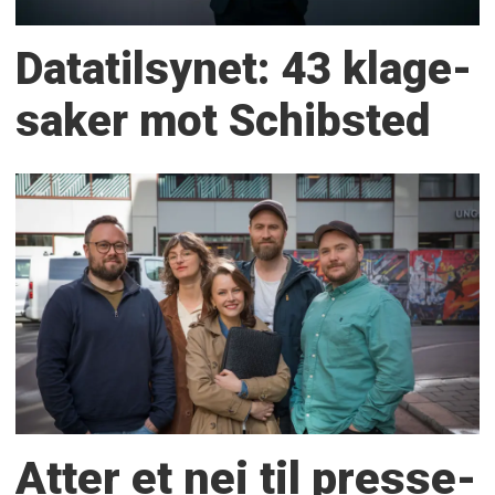
Datatilsynet: 43 klage­
saker mot Schibsted
Atter et nei til presse­