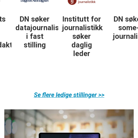
DN søker
Institutt for
DN søker
datajournalist
journalistikk
some-
i fast
søker
journalist
ør
stilling
daglig
leder
Se flere ledige stillinger >>