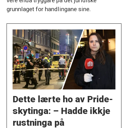
vere endå tryggare på det juridiske
grunnlaget for handlingane sine.
Dette lærte ho av Pride-
skytinga: – Hadde ikkje
rustninga på