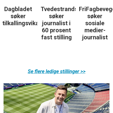
Dagbladet
Tvedestrandsposten
FriFagbeveg
søker
søker
søker
tilkallingsvikarer
journalist i
sosiale
60 prosent
medier-
fast stilling
journalist
Se flere ledige stillinger >>