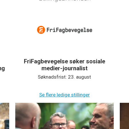
ale
Halden Arbeiderblad søker
nyhetsjournalist
Søknadsfrist: 1. september
Se flere ledige stillinger