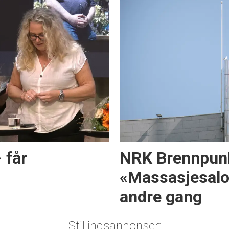
 får
NRK Brennpun
«Massasjesalon
andre gang
Stillingsannonser: