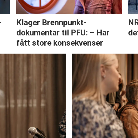
-
Klager Brennpunkt-
NR
dokumentar til PFU: – Har
de
fått store konsekvenser