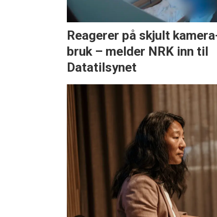
Reagerer på skjult kamera
bruk – melder NRK inn til
Datatilsynet