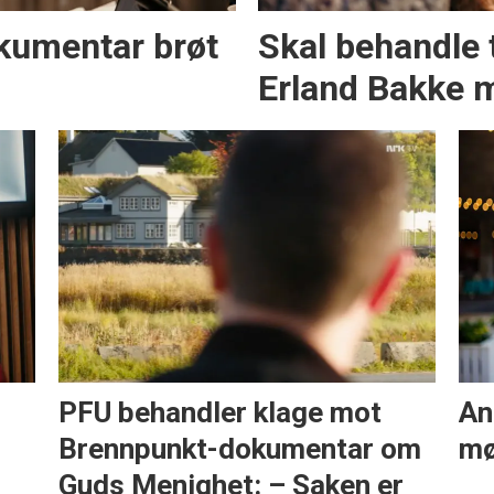
kumentar brøt
Skal behandle 
Erland Bakke 
PFU behandler klage mot
An
Brennpunkt-dokumentar om
mø
Guds Menighet: – Saken er