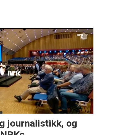
ig journalistikk, og
d NRKs