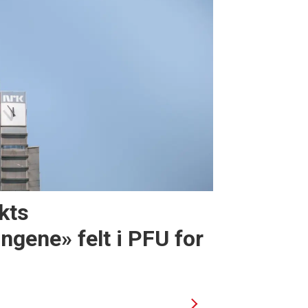
kts
gene» felt i PFU for