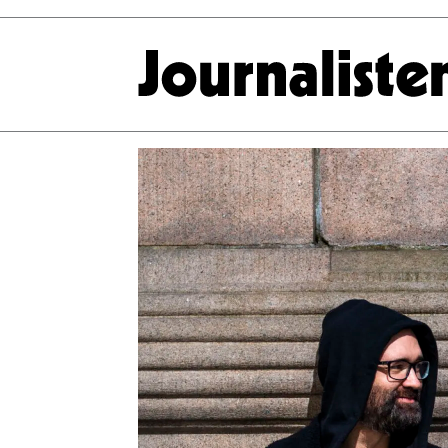
Tag:
nrk
brennpunkt