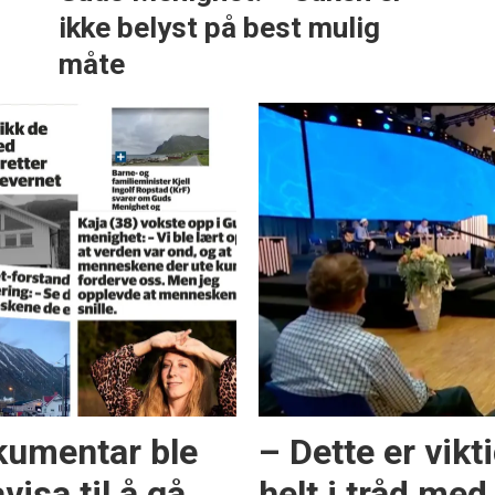
ikke belyst på best mulig
måte
kumentar ble
– Dette er vikt
visa til å gå
helt i tråd me