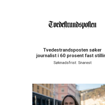
ten søker
FriFagbevegelse søker sosi
t fast stilling
medier-journalist
Snarest
Søknadsfrist: 23. august