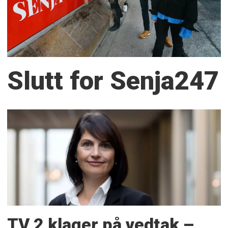
Slutt for Senja247
TV 2 klager på vedtak –