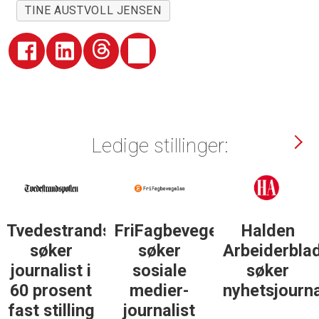
TINE AUSTVOLL JENSEN
Ledige stillinger:
Tvedestrandsposten
FriFagbevegelse
Halden
søker
søker
Arbeiderbla
journalist i
sosiale
søker
60 prosent
medier-
nyhetsjourna
fast stilling
journalist