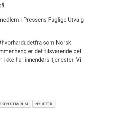
så.
medlem i Pressens Faglige Utvalg
e #hvorhardudetfra som Norsk
sammenheng er det tilsvarende det
m ikke har innendørs-tjenester. Vi
LØKEN STAVRUM
NYHETER