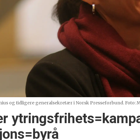
Tinius og tidligere generalsekretær i Norsk Presseforbund. Foto:
r ytringsfrihets=kamp
jons=byrå