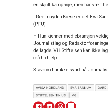
en skjult kampanje, men har vært h
I Geelmuyden.Kiese er det Eva Sa
(PFU).
– Hun kjenner mediebransjen veldi
Journalistlag og Redaktørforeningen
de lagde. Vi i Stiftelsen kan ikke l
må ha hjelp.
Stavrum har ikke svart på Journal
AVISA NORDLAND
EVA SANNUM
GARD 
STIFTELSEN TINIUS
VG