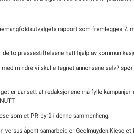
emangfoldsutvalgets rapport som fremlegges 7. mar
.
r de to pressestiftelsene hatt hjelp av kommunikas
t, med mindre vi skulle tegnet annonsene selv? spø
nget er uansett at redaksjonene må fylle kampanjen
MINUTT
iese som et PR-byrå i denne sammenheng.
 versus åpent samarbeid er Geelmuyden.Kiese et k