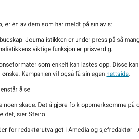
o
, er én av dem som har meldt på sin avis:
budskap. Journalistikken er under press på så mange
stikkens viktige funksjon er prisverdig.
annonseformater som enkelt kan lastes opp. Disse ka
et ønske. Kampanjen vil også få sin egen
nettside
.
jenstår å se.
re noen skade. Det å gjøre folk oppmerksomme på de
re det, sier Steiro.
er for redaktørutvalget i Amedia og sjefredaktør i A