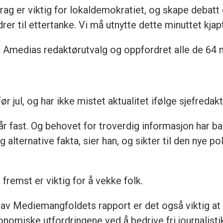
drag er viktig for lokaldemokratiet, og skape debatt 
 til ettertanke. Vi må utnytte dette minuttet kjapt
til Amedias redaktørutvalg og oppfordret alle de 64
r jul, og har ikke mistet aktualitet ifølge sjefredak
år fast. Og behovet for troverdig informasjon har bar
g alternative fakta, sier han, og sikter til den nye p
remst er viktig for å vekke folk.
av Mediemangfoldets rapport er det også viktig at 
nomiske utfordringene ved å bedrive fri journalisti