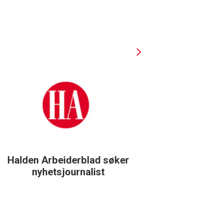
Halden Arbeiderblad søker
Støtteg
nyhetsjournalist