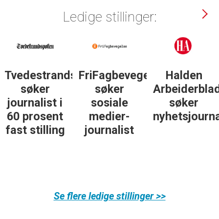
Ledige stillinger:
Tvedestrandsposten
FriFagbevegelse
Halden
søker
søker
Arbeiderbla
journalist i
sosiale
søker
60 prosent
medier-
nyhetsjourna
fast stilling
journalist
Se flere ledige stillinger >>