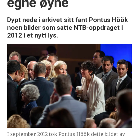
egne øyne
Dypt nede i arkivet sitt fant Pontus Höök
noen bilder som satte NTB-oppdraget i
2012 i et nytt lys.
I september 2012 tok Pontus Höök dette bildet av