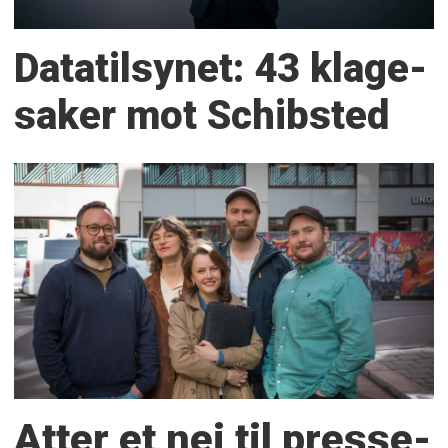
Datatilsynet: 43 klage­
saker mot Schibsted
Atter et nei til presse­