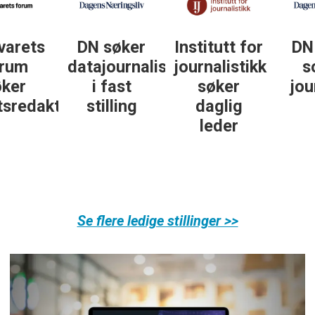
DN søker
Institutt for
DN søker
datajournalist
journalistikk
some-
i fast
søker
journalist
ør
stilling
daglig
leder
Se flere ledige stillinger >>