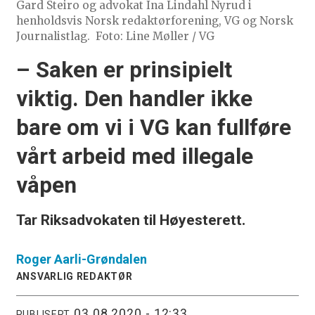
Gard Steiro og advokat Ina Lindahl Nyrud i
henholdsvis Norsk redaktørforening, VG og Norsk
Journalistlag.
Foto: Line Møller / VG
– Saken er prinsipielt
viktig. Den handler ikke
bare om vi i VG kan fullføre
vårt arbeid med illegale
våpen
Tar Riksadvokaten til Høyesterett.
Roger
Aarli-Grøndalen
ANSVARLIG REDAKTØR
03.08.2020 - 12:33
PUBLISERT