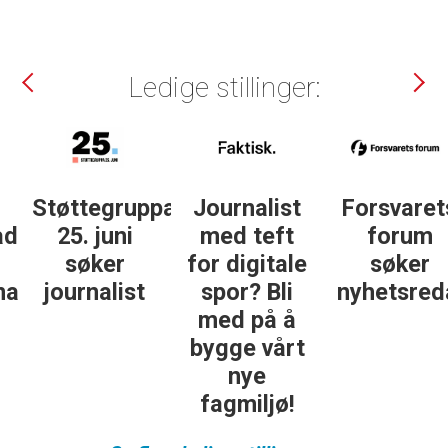
Ledige stillinger:
Støttegruppa
Journalist
Forsvarets
25. juni
med teft
forum
søker
for digitale
søker
ist
journalist
spor? Bli
nyhetsredak
med på å
bygge vårt
nye
fagmiljø!