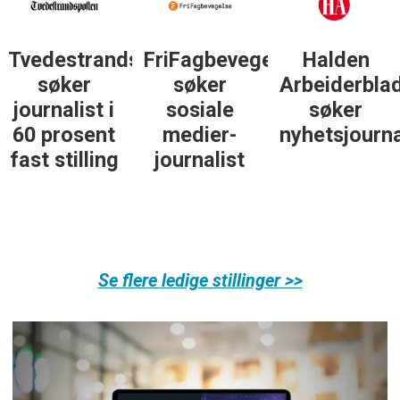
Tvedestrandsposten
FriFagbevegelse
Halden
søker
søker
Arbeiderbla
journalist i
sosiale
søker
60 prosent
medier-
nyhetsjourna
fast stilling
journalist
Se flere ledige stillinger >>