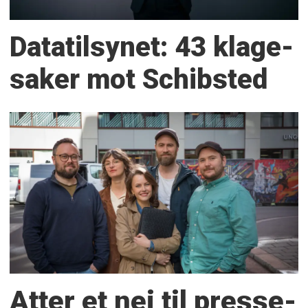
Datatilsynet: 43 klage­
saker mot Schibsted
Atter et nei til presse­