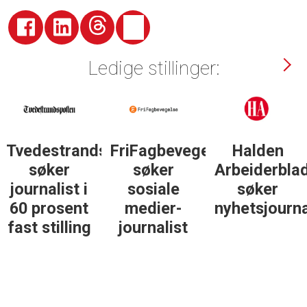
Ledige stillinger:
Tvedestrandsposten
FriFagbevegelse
Halden
søker
søker
Arbeiderbla
journalist i
sosiale
søker
60 prosent
medier-
nyhetsjourna
fast stilling
journalist