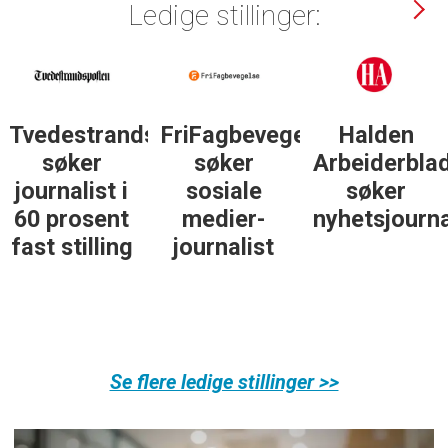
Ledige stillinger:
Tvedestrandsposten
FriFagbevegelse
Halden
søker
søker
Arbeiderbla
journalist i
sosiale
søker
60 prosent
medier-
nyhetsjourna
fast stilling
journalist
Se flere ledige stillinger >>