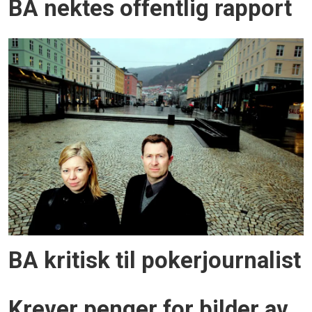
BA nektes offentlig rapport
BA kritisk til pokerjournalist
Krever penger for bilder av