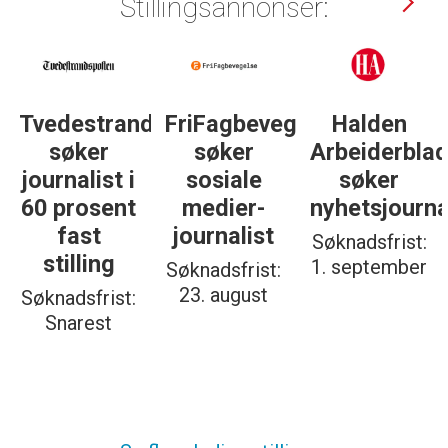
Stillingsannonser:
gelse
Halden
Støttegruppa
Journalist
Arbeiderblad
25. juni
med teft
søker
søker
for
nyhetsjournalist
journalist
digitale
spor? Bli
Søknadsfrist:
Søknadsfrist:
med på å
1. september
19. august
bygge vårt
nye
fagmiljø!
Søknadsfrist:
20. august