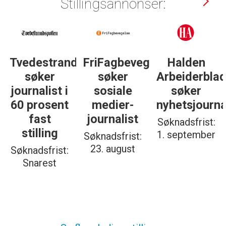
Stillingsannonser:
gelse
Halden
Støttegruppa
Journalist
Arbeiderblad
25. juni
med teft
søker
søker
for
nyhetsjournalist
journalist
digitale
spor? Bli
Søknadsfrist:
Søknadsfrist:
med på å
1. september
19. august
bygge vårt
nye
fagmiljø!
Søknadsfrist:
20. august