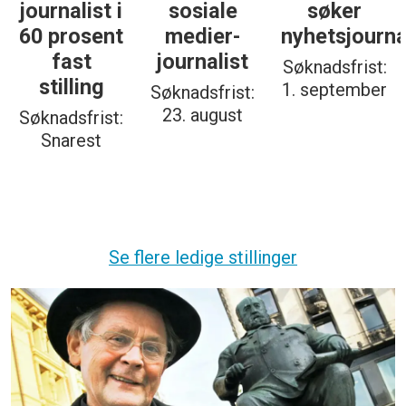
søker
søker
for
nyhetsjournalist
journalist
digitale
spor? Bli
Søknadsfrist:
Søknadsfrist:
med på å
1. september
19. august
bygge vårt
nye
fagmiljø!
Søknadsfrist:
20. august
Se flere ledige stillinger