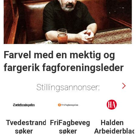
Farvel med en mektig og
fargerik fagforeningsleder
Stillingsannonser:
gelse
Halden
Støttegruppa
Journalist
Arbeiderblad
25. juni
med teft