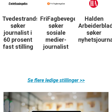
lse
Halden
Støttegruppa
Journalist
Arbeiderblad
25. juni
med teft
søker
søker
for digitale
nyhetsjournalist
journalist
spor? Bli
med på å
bygge vårt
nye
fagmiljø!
Se flere ledige stillinger >>