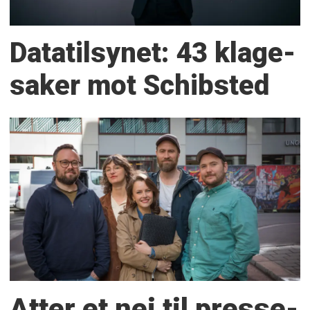
Datatilsynet: 43 klage­
saker mot Schibsted
Atter et nei til presse­