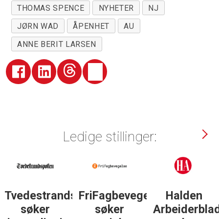
THOMAS SPENCE
NYHETER
NJ
JØRN WAD
ÅPENHET
AU
ANNE BERIT LARSEN
Ledige stillinger:
Tvedestrandsposten
FriFagbevegelse
Halden
søker
søker
Arbeiderbla