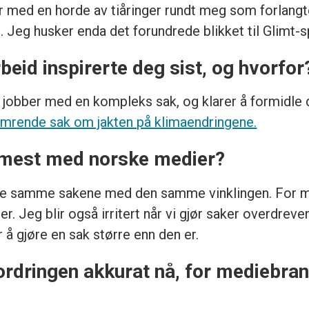
der med en horde av tiåringer rundt meg som forlang
bi. Jeg husker enda det forundrede blikket til Glimt-s
rbeid inspirerte deg sist, og hvorfor
jobber med en kompleks sak, og klarer å formidle det
mrende sak om jakten på klimaendringene.
er mest med norske medier?
ger de samme sakene med den samme vinklingen. For 
Jeg blir også irritert når vi gjør saker overdreven
r å gjøre en sak større enn den er.
ordringen akkurat nå, for mediebran