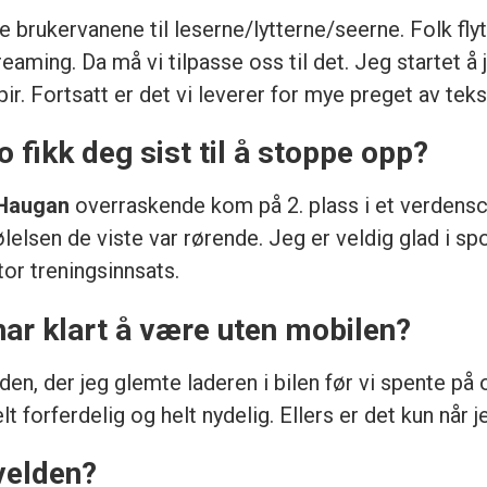
brukervanene til leserne/lytterne/seerne. Folk flyt
eaming. Da må vi tilpasse oss til det. Jeg startet å j
r. Fortsatt er det vi leverer for mye preget av teks
eo fikk deg sist til å stoppe opp?
 Haugan
overraskende kom på 2. plass i et verdensc
elsen de viste var rørende. Jeg er veldig glad i spo
or treningsinnsats.
har klart å være uten mobilen?
den, der jeg glemte laderen i bilen før vi spente på o
lt forferdelig og helt nydelig. Ellers er det kun når j
velden?