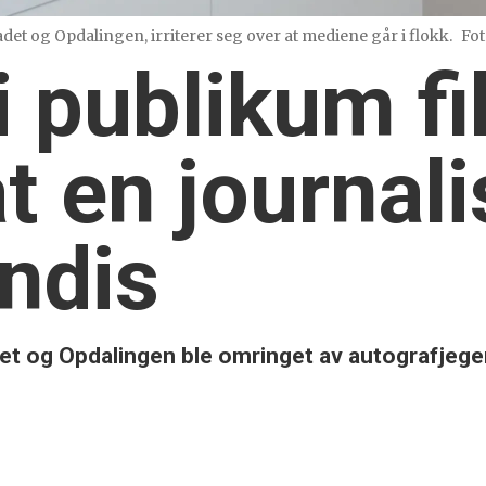
det og Opdalingen, irriterer seg over at mediene går i flokk.
Fot
i publikum fi
at en journal
ndis
det og Opdalingen ble omringet av autografjege