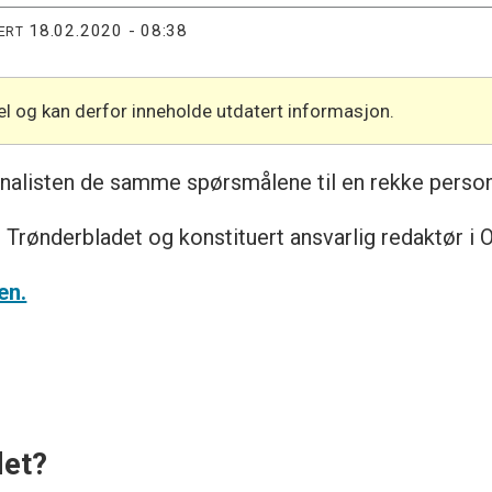
18.02.2020 - 08:38
ERT
l og kan derfor inneholde utdatert informasjon.
urnalisten de samme spørsmålene til en rekke perso
i Trønderbladet og konstituert ansvarlig redaktør i 
en.
det?