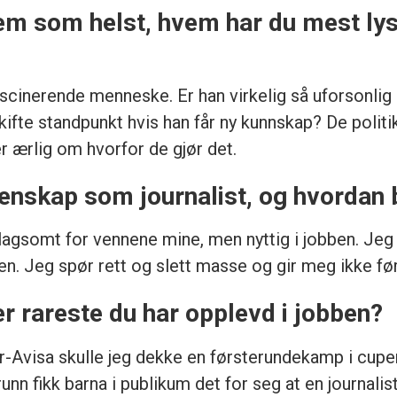
 som helst, hvem har du mest lyst ti
cinerende menneske. Er han virkelig så uforsonlig
skifte standpunkt hvis han får ny kunnskap? De politi
r ærlig om hvorfor de gjør det.
genskap som journalist, og hvordan
plagsomt for vennene mine, men nyttig i jobben. Jeg 
. Jeg spør rett og slett masse og gir meg ikke før 
er rareste du har opplevd i jobben?
r-Avisa skulle jeg dekke en førsterundekamp i cupe
nn fikk barna i publikum det for seg at en journalis