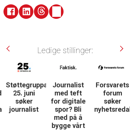
Ledige stillinger:
Støttegruppa
Journalist
Forsvarets
25. juni
med teft
forum
søker
for digitale
søker
ist
journalist
spor? Bli
nyhetsredak
med på å
bygge vårt