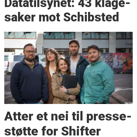
Datatilsynet: 43 klage­
saker mot Schibsted
Atter et nei til presse­
støtte for Shifter