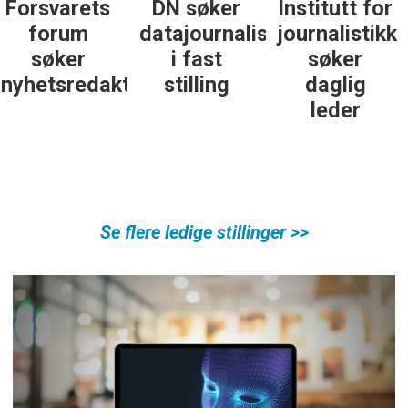
DN søker
Institutt for
DN søker
datajournalist
journalistikk
journalist in
i fast
søker
personlig
ør
stilling
daglig
økonomi
leder
Se flere ledige stillinger >>