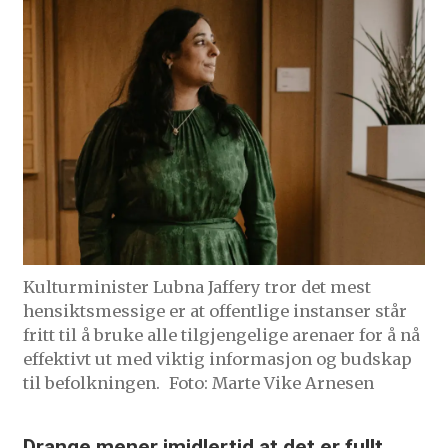
Kulturminister Lubna Jaffery tror det mest
hensiktsmessige er at offentlige instanser står
fritt til å bruke alle tilgjengelige arenaer for å nå
effektivt ut med viktig informasjon og budskap
til befolkningen.
Foto: Marte Vike Arnesen
Drange mener imidlertid at det er fullt