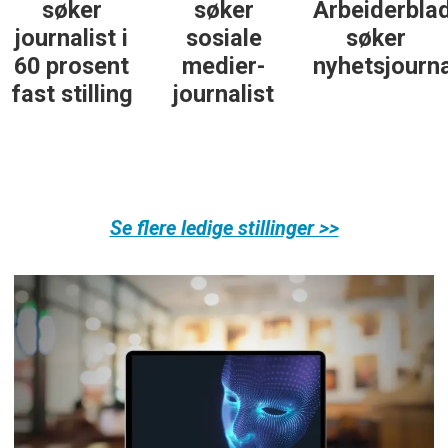
Arbeiderblad
25. juni
med teft
søker
søker
for digitale
nyhetsjournalist
journalist
spor? Bli
med på å
bygge vårt
nye
fagmiljø!
Se flere ledige stillinger >>