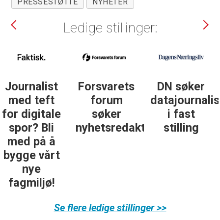
PRESSESTØTTE
NYHETER
Ledige stillinger:
DN søker
Institutt for
DN søker
datajournalist
journalistikk
journalist in
i fast
søker
personlig
ør
stilling
daglig
økonomi
leder
Se flere ledige stillinger >>