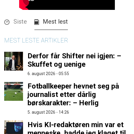
Siste
Mest lest
MEST LESTE ARTIKLER
Derfor får Shifter nei igjen: –
Skuffet og uenige
6. august 2026 - 05:55
Fotballkeeper hevnet seg på
journalist etter dårlig
børskarakter: – Herlig
5. august 2026 - 14:26
Hvis KI-redaktøren min var et
menneske, hadde jeg klaget til