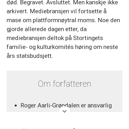
død. Begravet. Avsluttet. Men kanskje ikke
arkivert. Mediebransjen vil fortsette å
mase om plattformnøytral moms. Noe den
gjorde allerede dagen etter, da
mediebransjen deltok på Stortingets
familie- og kulturkomités høring om neste
års statsbudsjett.
Om forfatteren
Roger Aarli-Grøndalen er ansvarlig
redaktør i Journalisten. En stilling
han har hatt siden juni 2018.