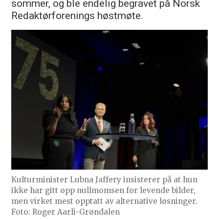
sommer, og ble endelig begravet på Norsk
Redaktørforenings høstmøte.
Kulturminister Lubna Jaffery insisterer på at hun
ikke har gitt opp nullmomsen for levende bilder,
men virket mest opptatt av alternative løsninger.
Foto: Roger Aarli-Grøndalen