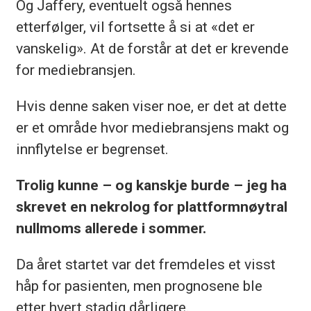
Og Jaffery, eventuelt også hennes
Tidligere ansvarlig redaktør og
etterfølger, vil fortsette å si at «det er
administrerende direktør i Eidsvoll
vanskelig». At de forstår at det er krevende
Ullensaker Blad.
for mediebransjen.
Har bakgrunn fra ulike
Hvis denne saken viser noe, er det at dette
lederstillinger i Egmont/
er et område hvor mediebransjens makt og
Hjemmet Mortensen, blant annet
innflytelse er begrenset.
redaktør i klikk.no, Foreldre & Barn
Trolig kunne – og kanskje burde – jeg ha
og Mann.
skrevet en nekrolog for plattformnøytral
Var på slutten av 90-tallet ansvarlig
nullmoms allerede i sommer.
redaktør i Bellona Magasin.
Da året startet var det fremdeles et visst
Startet journalistkarrieren i
håp for pasienten, men prognosene ble
Romerikes Blad.
etter hvert stadig dårligere.