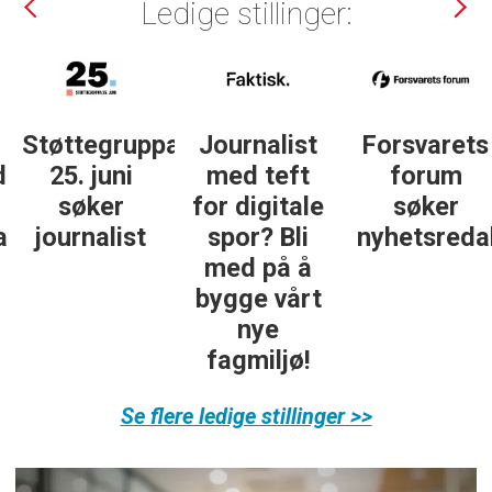
Ledige stillinger:
Støttegruppa
Journalist
Forsvarets
25. juni
med teft
forum
søker
for digitale
søker
ist
journalist
spor? Bli
nyhetsredak
med på å
bygge vårt
nye
fagmiljø!
Se flere ledige stillinger >>