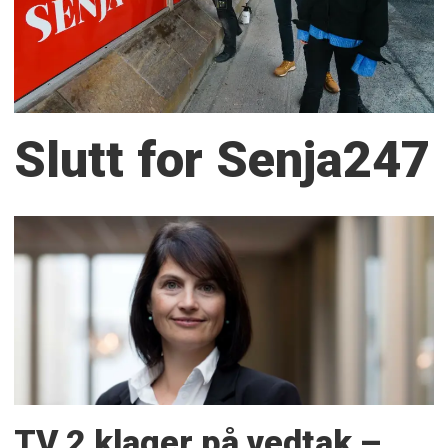
Slutt for Senja247
TV 2 klager på vedtak –