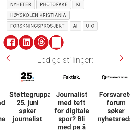
NYHETER
PHOTOFAKE
KI
HØYSKOLEN KRISTIANIA
FORSKNINGSPROSJEKT
AI
UIO
Ledige stillinger:
Støttegruppa
Journalist
Forsvarets
25. juni
med teft
forum
søker
for digitale
søker
ist
journalist
spor? Bli
nyhetsredak
med på å