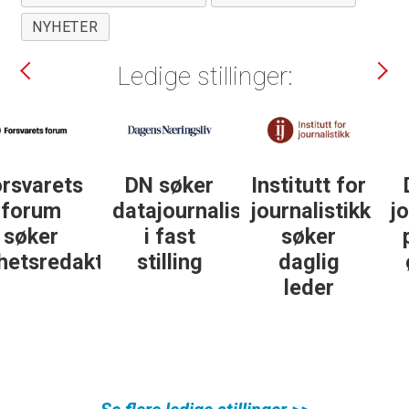
NYHETER
Ledige stillinger:
DN søker
Institutt for
DN søker
datajournalist
journalistikk
journalist in
i fast
søker
personlig
ør
stilling
daglig
økonomi
leder