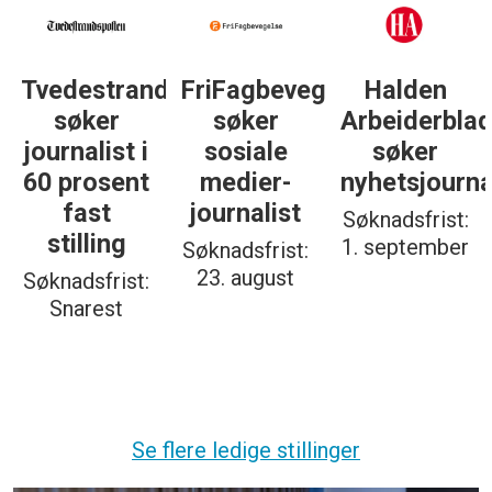
dsposten
FriFagbevegelse
Halden
Støttegrupp
søker
Arbeiderblad
25. juni
sosiale
søker
søker
medier-
nyhetsjournalist
journalist
journalist
Søknadsfrist:
Søknadsfrist:
1. september
19. august
Søknadsfrist:
23. august
Se flere ledige stillinger