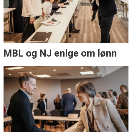
MBL og NJ enige om lønn