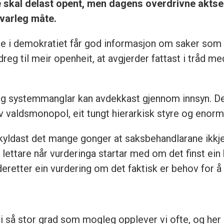
 skal delast opent, men dagens overdrivne aktsemd 
svarleg måte.
ane i demokratiet får god informasjon om saker som
reg til meir openheit, at avgjerder fattast i tråd m
og systemmanglar kan avdekkast gjennom innsyn. Det 
v valdsmonopol, eit tungt hierarkisk styre og enor
skyldast det mange gonger at saksbehandlarane ikkje
r lettare når vurderinga startar med om det finst ei
retter ein vurdering om det faktisk er behov for å 
i så stor grad som mogleg opplever vi ofte, og her 