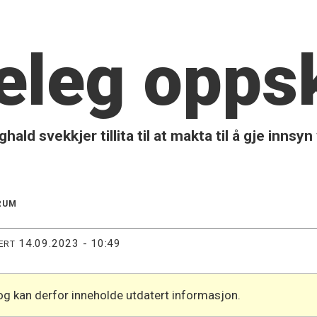
eg oppsk
d svekkjer tillita til at makta til å gje innsyn
RUM
14.09.2023 - 10:49
ERT
og kan derfor inneholde utdatert informasjon.