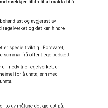
svekkjer tillita til at makta til å
 behandlast og avgjerast av
ed regelverket og det kan hindre
er spesielt viktig i Forsvaret,
me summar frå offentlege budsjett.
 er medvitne regelverket, er
n heimel for å unnta, enn med
unnta.
er to av måtane det gjerast på: