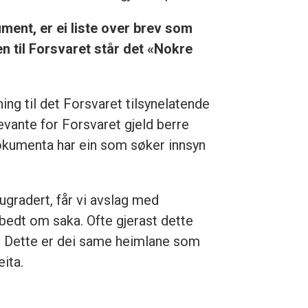
ent, er ei liste over brev som
en til Forsvaret står det «Nokre
tning til det Forsvaret tilsynelatende
elevante for Forsvaret gjeld berre
okumenta har ein som søker innsyn
 ugradert, får vi avslag med
r bedt om saka. Ofte gjerast dette
. Dette er dei same heimlane som
ita.