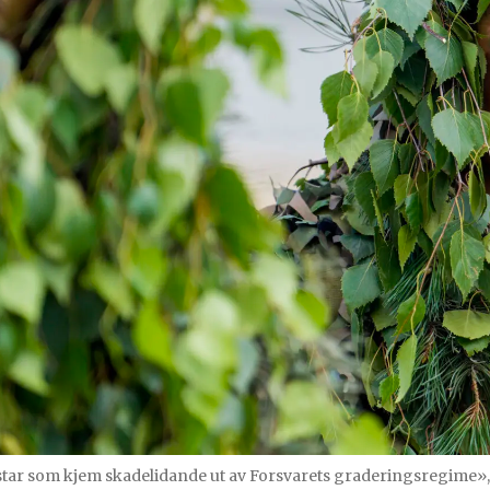
istar som kjem skadelidande ut av Forsvarets graderingsregime»