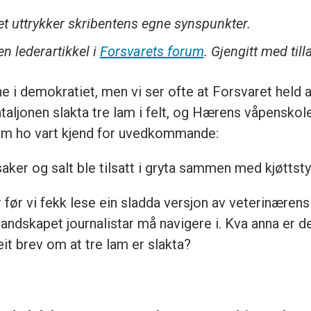
get uttrykker skribentens egne synspunkter.
en lederartikkel i
Forsvarets forum
. Gjengitt med till
ne i demokratiet, men vi ser ofte at Forsvaret held
ataljonen slakta tre lam i felt, og Hærens våpenskol
om ho vart kjend for uvedkommande:
ker og salt ble tilsatt i gryta sammen med kjøttstyk
 før vi fekk lese ein sladda versjon av veterinærens
 landskapet journalistar må navigere i. Kva anna er de
 eit brev om at tre lam er slakta?