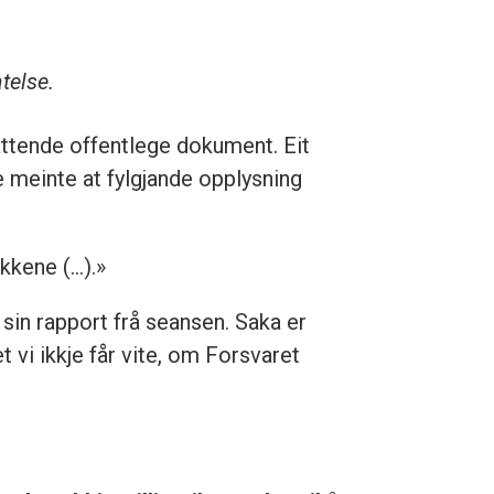
atelse.
 attende offentlege dokument. Eit
e meinte at fylgjande opplysning
kene (...).»
 sin rapport frå seansen. Saka er
t vi ikkje får vite, om Forsvaret