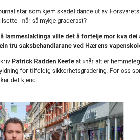
journalistar som kjem skadelidande ut av Forsvarets
ilsette i når så mykje graderast?
 lammeslaktinga ville det å fortelje mor kva dei 
l ein tru saksbehandlarane ved Hærens våpenskol
kriv
Patrick Radden Keefe
at «når alt er hemmeleg
kyldning for tilfeldig sikkerhetsgradering. For oss
rkar det kjend.