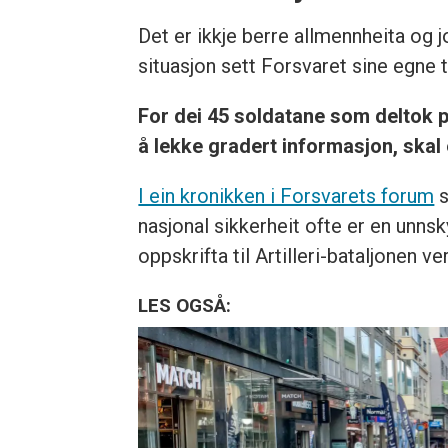
Det er ikkje berre allmennheita og 
situasjon sett Forsvaret sine egne t
For dei 45 soldatane som deltok på
å lekke gradert informasjon, ska
I ein kronikken i Forsvarets forum
s
nasjonal sikkerheit ofte er en unns
oppskrifta til Artilleri-bataljonen ve
LES OGSÅ: