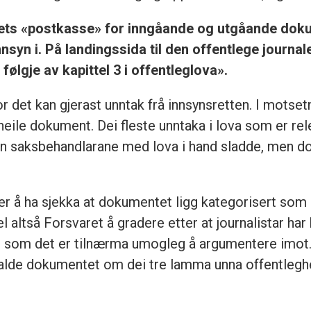
rets «postkasse» for inngåande og utgåande dokum
nsyn i. På landingssida til den offentlege journal
ølgje av kapittel 3 i offentleglova».
 kor det kan gjerast unntak frå innsynsretten. I motse
lla heile dokument. Dei fleste unntaka i lova som er r
kan saksbehandlarane med lova i hand sladde, men d
tter å ha sjekka at dokumentet ligg kategorisert som
el altså Forsvaret å gradere etter at journalistar ha
t som det er tilnærma umogleg å argumentere imot
alde dokumentet om dei tre lamma unna offentleghe