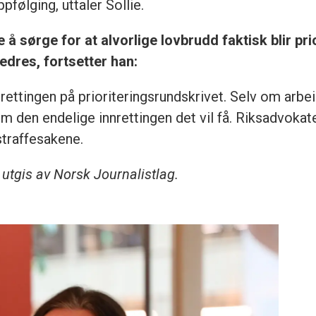
følging, uttaler Sollie.
å sørge for at alvorlige lovbrudd faktisk blir prior
edres, fortsetter han:
rettingen på prioriteringsrundskrivet. Selv om arbe
om den endelige innrettingen det vil få. Riksadvokate
 straffesakene.
 utgis av Norsk Journalistlag.