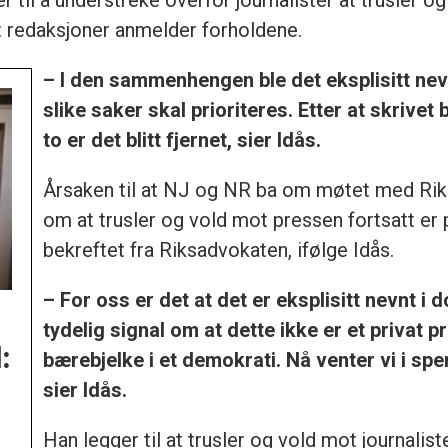
 til å understreke overfor journalister at trusler o
at redaksjoner anmelder forholdene.
– I den sammenhengen ble det eksplisitt nevnt
slike saker skal prioriteres. Etter at skrivet 
to er det blitt fjernet, sier Idås.
Årsaken til at NJ og NR ba om møtet med Riks
om at trusler og vold mot pressen fortsatt er p
bekreftet fra Riksadvokaten, ifølge Idås.
– For oss er det at det er eksplisitt nevnt i 
tydelig signal om at dette ikke er et privat
:
bærebjelke i et demokrati. Nå venter vi i s
sier Idås.
Han legger til at trusler og vold mot journalis