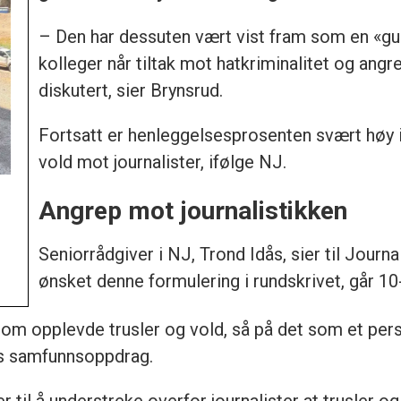
– Den har dessuten vært vist fram som en «gu
kolleger når tiltak mot hatkriminalitet og ang
diskutert, sier Brynsrud.
Fortsatt er henleggelsesprosenten svært høy 
vold mot journalister, ifølge NJ.
Angrep mot journalistikken
Seniorrådgiver i NJ, Trond Idås, sier til Journ
ønsket denne formulering i rundskrivet, går 10-
 som opplevde trusler og vold, så på det som et per
es samfunnsoppdrag.