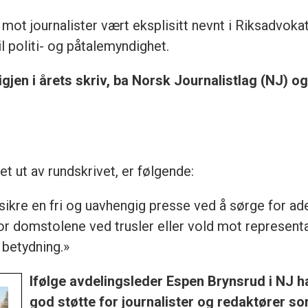
d mot journalister vært eksplisitt nevnt i Riksadvok
l politi- og påtalemyndighet.
 igjen i årets skriv, ba Norsk Journalistlag (NJ)
 ut av rundskrivet, er følgende:
 sikre en fri og uavhengig presse ved å sørge for a
for domstolene ved trusler eller vold mot represent
 betydning.»
Ifølge avdelingsleder Espen Brynsrud i NJ ha
god støtte for journalister og redaktører so