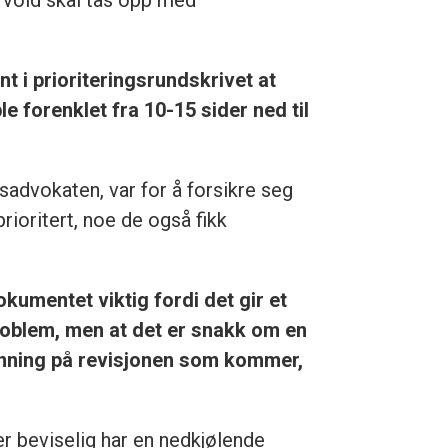
g vold skal tas opp med
 i prioriterings­rundskrivet at
ble forenklet fra 10-15 sider ned til
advokaten, var for å forsikre seg
rioritert, noe de også fikk
dokumentet viktig fordi det gir et
 problem, men at det er snakk om en
penning på revisjonen som kommer,
ter beviselig har en nedkjølende