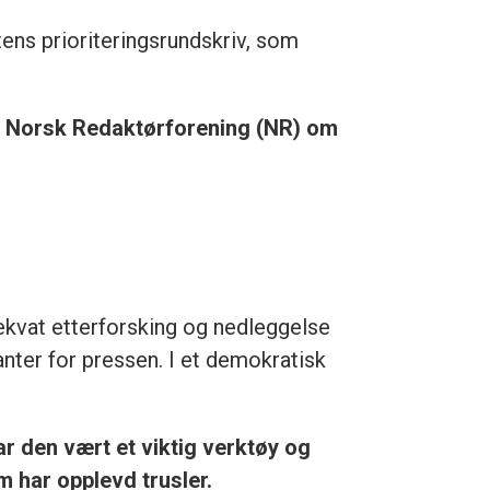
atens prioriteringsrundskriv, som
 og Norsk Redaktørforening (NR) om
dekvat etterforsking og nedleggelse
anter for pressen. I et demokratisk
r den vært et viktig verktøy og
m har opplevd trusler.