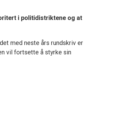
itert i politidistriktene og at
idet med neste års rundskriv er
n vil fortsette å styrke sin