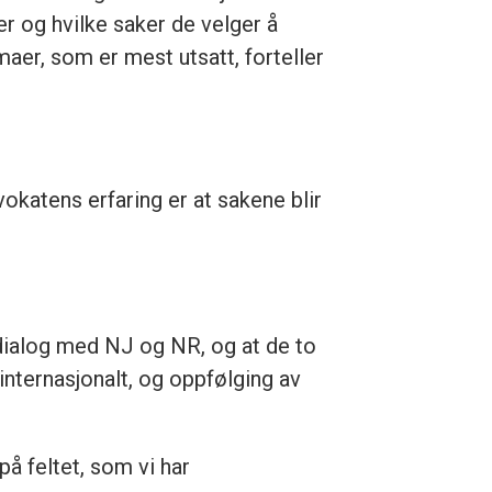
er og hvilke saker de velger å
aer, som er mest utsatt, forteller
okatens erfaring er at sakene blir
d dialog med NJ og NR, og at de to
internasjonalt, og oppfølging av
å feltet, som vi har