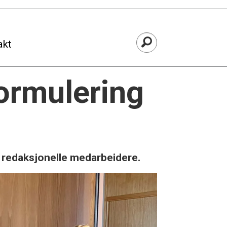
akt
formulering
t redaksjonelle medarbeidere.