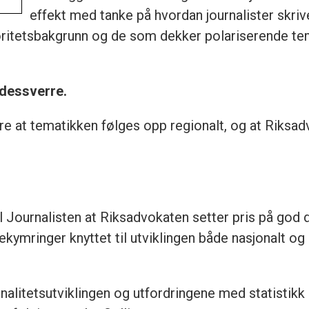
effekt med tanke på hvordan journalister skriv
oritetsbakgrunn og de som dekker polariserende tem
 dessverre.
re at tematikken følges opp regionalt, og at Riksadv
til Journalisten at Riksadvokaten setter pris på go
kymringer knyttet til utviklingen både nasjonalt og 
alitetsutviklingen og utfordringene med statistikk p